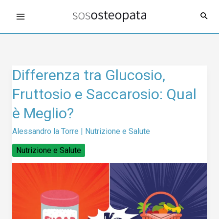
Vai
al
contenuto
Differenza
Differenza tra Glucosio,
tra
Fruttosio e Saccarosio: Qual
Glucosio,
Fruttosio
è Meglio?
e
Saccarosio:
Alessandro la Torre
|
Nutrizione e Salute
Qual
Nutrizione e Salute
è
Meglio?