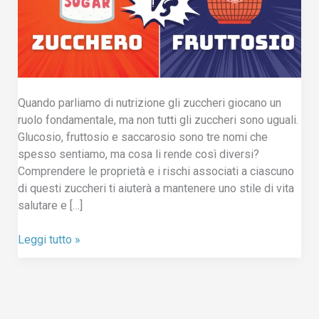
Dott. la Torre Bot
Assistente AI
Quando parliamo di nutrizione gli zuccheri giocano un
Ciao, Sono l’assistente virtuale del dott. Alessandro la Torre.
ruolo fondamentale, ma non tutti gli zuccheri sono uguali.
Ti aiuto a navigare il sito e rispondo alle tue domande su
Glucosio, fruttosio e saccarosio sono tre nomi che
trattamenti e prenotazioni.
spesso sentiamo, ma cosa li rende così diversi?
Comprendere le proprietà e i rischi associati a ciascuno
di questi zuccheri ti aiuterà a mantenere uno stile di vita
salutare e […]
Leggi tutto »