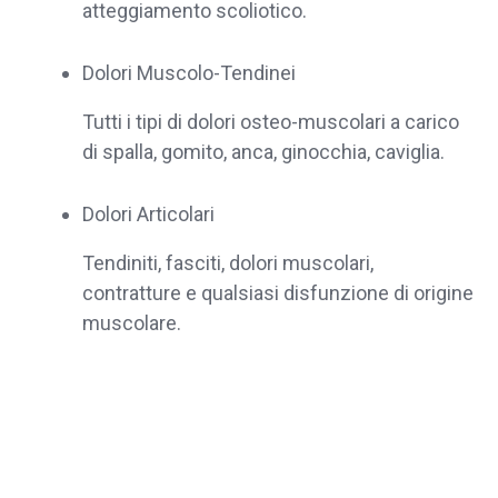
atteggiamento scoliotico.
Dolori Muscolo-Tendinei
Tutti i tipi di dolori osteo-muscolari a carico
di spalla, gomito, anca, ginocchia, caviglia.
Dolori Articolari
Tendiniti, fasciti, dolori muscolari,
contratture e qualsiasi disfunzione di origine
muscolare.
Dott. la Torre Bot
Assistente AI
Ciao, Sono l’assistente virtuale del dott. Alessandro la Torre.