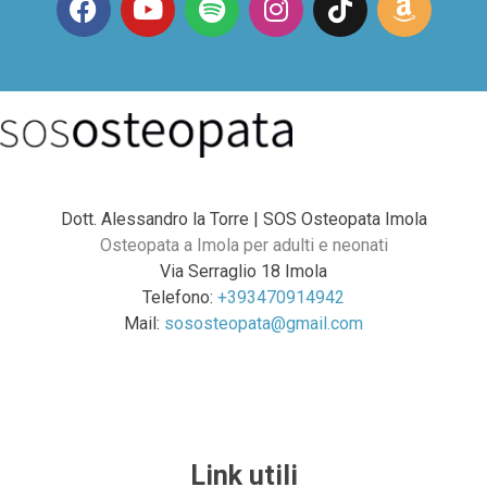
a
o
p
n
i
m
c
u
o
s
k
a
e
t
t
t
t
z
b
u
i
a
o
o
o
b
f
g
k
n
o
e
y
r
k
a
m
Dott. Alessandro la Torre | SOS Osteopata Imola
Osteopata a Imola per adulti e neonati
Via Serraglio 18 Imola
Telefono:
+393470914942
Mail:
sososteopata@gmail.com
Link utili