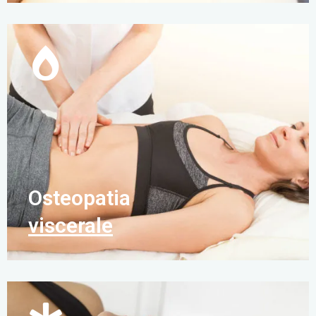
Osteopatia
viscerale