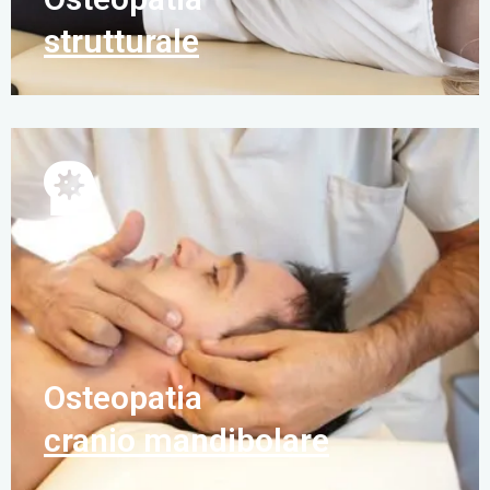
strutturale
Osteopatia
cranio mandibolare