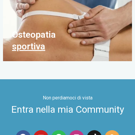
Osteopatia
sportiva
Non perdiamoci di vista
Entra nella mia Community
F
Y
S
I
T
A