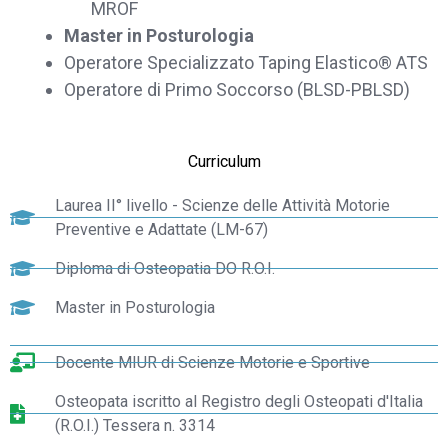
MROF
Master in Posturologia
Operatore Specializzato Taping Elastico® ATS
Operatore di Primo Soccorso (BLSD-PBLSD)
Curriculum
Dott. la Torre Bot
Assistente AI
Laurea II° livello - Scienze delle Attività Motorie
Preventive e Adattate (LM-67)
Ciao, Sono l’assistente virtuale del dott. Alessandro la Torre.
Ti aiuto a navigare il sito e rispondo alle tue domande su
Diploma di Osteopatia DO R.O.I.
trattamenti e prenotazioni.
Master in Posturologia
Docente MIUR di Scienze Motorie e Sportive
Osteopata iscritto al Registro degli Osteopati d'Italia
(R.O.I.) Tessera n. 3314