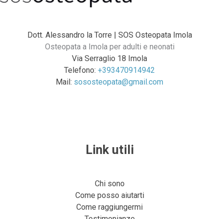
o
e
y
r
k
a
m
Dott. Alessandro la Torre | SOS Osteopata Imola
Osteopata a Imola per adulti e neonati
Via Serraglio 18 Imola
Telefono:
+393470914942
Mail:
sososteopata@gmail.com
Link utili
Chi sono
Come posso aiutarti
Come raggiungermi
Testimonianze