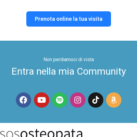
Prenota online la tua visita
Non perdiamoci di vista
Entra nella mia Community
F
Y
S
I
T
A
a
o
p
n
i
m
c
u
o
s
k
a
e
t
t
t
t
z
b
u
i
a
o
o
o
b
f
g
k
n