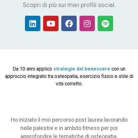
Scopri di più sui miei profili social.
L
Y
F
I
S
i
o
a
n
p
n
u
c
s
o
k
t
e
t
t
e
u
b
a
i
d
b
o
g
f
i
e
o
r
y
Da 10 anni applico
strategie del benessere
con un
n
k
a
approccio integrato tra osteopatia, esercizio fisico e stile di
m
vita corretto.
Ho iniziato il mio percorso post laurea lavorando
nelle palestre e in ambito fitness per poi
approfondire le tematiche di osteopatia,