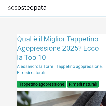
Vai
al
contenuto
Qual
Qual è il Miglior Tappetino
è
Agopressione 2025? Ecco
il
la Top 10
Miglior
Tappetino
Alessandro la Torre
|
Tappetino agopressione
,
Agopressione
Rimedi naturali
2025?
Ecco
Tappetino agopressione
Rimedi naturali
la
Top
10