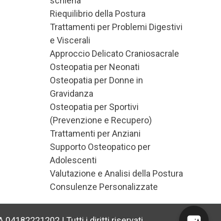
schiena
Dott. la Torre Bot
Assistente AI
Riequilibrio della Postura
Trattamenti per Problemi Digestivi
e Viscerali
Ciao, Sono l’assistente virtuale del dott.
Alessandro la Torre.
Approccio Delicato Craniosacrale
Ti aiuto a navigare il sito e rispondo alle tue
Osteopatia per Neonati
domande su trattamenti e prenotazioni.
Osteopatia per Donne in
Gravidanza
Osteopatia per Sportivi
(Prevenzione e Recupero)
Trattamenti per Anziani
Supporto Osteopatico per
Adolescenti
Valutazione e Analisi della Postura
Consulenze Personalizzate
04182221202 | Tutti i diritti riservati