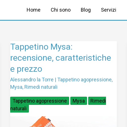
Home
Chi sono
Blog
Servizi
Tappetino
Tappetino Mysa:
Mysa:
recensione, caratteristiche
recensione,
e prezzo
caratteristiche
e
Alessandro la Torre
|
Tappetino agopressione
,
prezzo
Mysa
,
Rimedi naturali
Tappetino agopressione
Mysa
Rimedi
naturali