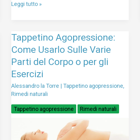
Leggi tutto »
Tappetino
Tappetino Agopressione:
Agopressione:
Come Usarlo Sulle Varie
Come
Parti del Corpo o per gli
Usarlo
Sulle
Esercizi
Varie
Parti
Alessandro la Torre
|
Tappetino agopressione
,
Rimedi naturali
del
Corpo
Tappetino agopressione
Rimedi naturali
o
per
gli
Esercizi