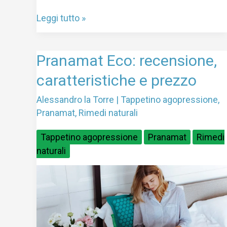
Leggi tutto »
Pranamat
Pranamat Eco: recensione,
Eco:
caratteristiche e prezzo
recensione,
caratteristiche
Alessandro la Torre
|
Tappetino agopressione
,
e
Pranamat
,
Rimedi naturali
prezzo
Tappetino agopressione
Pranamat
Rimedi
naturali