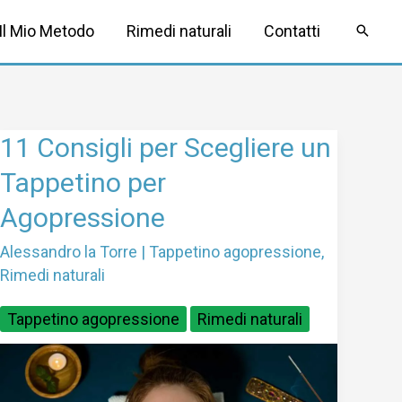
Il Mio Metodo
Rimedi naturali
Contatti
11
11 Consigli per Scegliere un
Consigli
Tappetino per
per
Agopressione
Scegliere
un
Alessandro la Torre
|
Tappetino agopressione
,
Tappetino
Rimedi naturali
per
Agopressione
Tappetino agopressione
Rimedi naturali