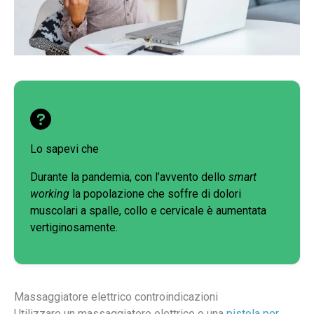
Lo sapevi che
Durante la pandemia, con l’avvento dello
smart
working
la popolazione che soffre di dolori
muscolari a spalle, collo e cervicale è aumentata
vertiginosamente.
Massaggiatore elettrico controindicazioni
Utilizzare un massaggiatore elettrico o una
pistola per