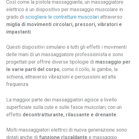
Così come la pistola massaggiante, un massaggiatore
elettrico è un dispositivo per massaggio muscolare in
grado di
sciogliere le contratture muscolari
attraverso
miglia di movimenti circolari, pressori, vibratori e
impastanti
.
Questi dispositivi simulano a tutti gli effetti i movimenti
delle mani di un massaggiatore professionista e sono
progettati per offrire diverse tipologie di
massaggio per
Dott. la Torre Bot
Assistente AI
le varie parti del corpo
, come il collo, le gambe, la
schiena, attraverso vibrazioni e percussioni ad alta
frequenza.
Ciao, Sono l’assistente virtuale del dott. Alessandro la Torre.
Ti aiuto a navigare il sito e rispondo alle tue domande su
La maggior parte dei massaggiatori agisce a livello
trattamenti e prenotazioni.
superficiale sulla cute e sulle fasce muscolari, con un
effetto
decontratturante, rilassante e drenante
.
Molti massaggiatori elettrici di nuova generazione sono
dotati anche di
funzione riscaldante
e massaggio