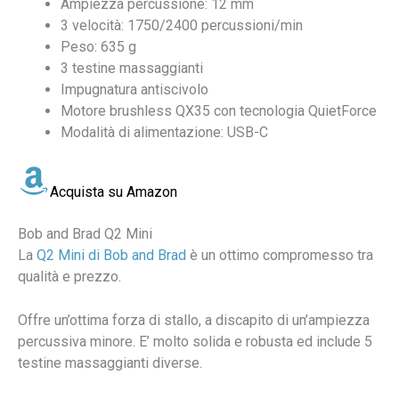
Ampiezza percussione: 12 mm
Dott. la Torre Bot
Assistente AI
3 velocità: 1750/2400 percussioni/min
Peso: 635 g
3 testine massaggianti
Ciao, Sono l’assistente virtuale del dott. Alessandro la Torre.
Impugnatura antiscivolo
Ti aiuto a navigare il sito e rispondo alle tue domande su
Motore brushless QX35 con tecnologia QuietForce
trattamenti e prenotazioni.
Modalità di alimentazione: USB-C
Acquista su Amazon
Bob and Brad Q2 Mini
La
Q2 Mini di Bob and Brad
è un ottimo compromesso tra
qualità e prezzo.
Offre un’ottima forza di stallo, a discapito di un’ampiezza
percussiva minore. E’ molto solida e robusta ed include 5
testine massaggianti diverse.