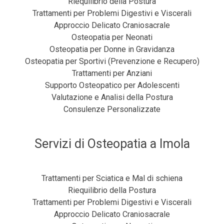
Riequilibrio della Postura
Trattamenti per Problemi Digestivi e Viscerali
Approccio Delicato Craniosacrale
Osteopatia per Neonati
Osteopatia per Donne in Gravidanza
Osteopatia per Sportivi (Prevenzione e Recupero)
Trattamenti per Anziani
Supporto Osteopatico per Adolescenti
Valutazione e Analisi della Postura
Consulenze Personalizzate
Servizi di Osteopatia a Imola
Trattamenti per Sciatica e Mal di schiena
Riequilibrio della Postura
Trattamenti per Problemi Digestivi e Viscerali
Approccio Delicato Craniosacrale