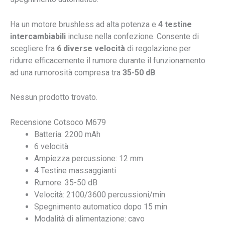
Ha un motore brushless ad alta potenza e
4 testine
intercambiabili
incluse nella confezione. Consente di
scegliere fra
6 diverse velocità
di regolazione per
ridurre efficacemente il rumore durante il funzionamento
ad una rumorosità compresa tra
35-50 dB
.
Nessun prodotto trovato.
Recensione Cotsoco M679
Batteria: 2200 mAh
6 velocità
Ampiezza percussione: 12 mm
4 Testine massaggianti
Rumore: 35-50 dB
Velocità: 2100/3600 percussioni/min
Spegnimento automatico dopo 15 min
Modalità di alimentazione: cavo