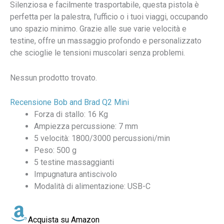
Silenziosa e facilmente trasportabile, questa pistola è
perfetta per la palestra, l’ufficio o i tuoi viaggi, occupando
uno spazio minimo. Grazie alle sue varie velocità e
testine, offre un massaggio profondo e personalizzato
che scioglie le tensioni muscolari senza problemi.
Nessun prodotto trovato.
Recensione Bob and Brad Q2 Mini
Forza di stallo: 16 Kg
Ampiezza percussione: 7 mm
5 velocità: 1800/3000 percussioni/min
Peso: 500 g
5 testine massaggianti
Impugnatura antiscivolo
Modalità di alimentazione: USB-C
Acquista su Amazon