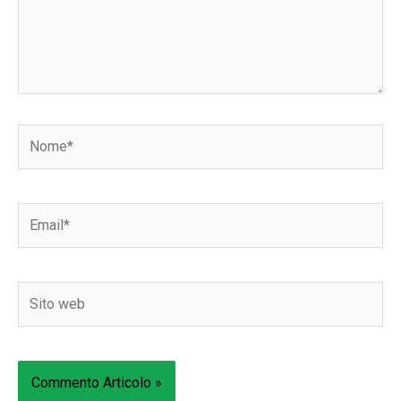
Nome*
Email*
Sito
web