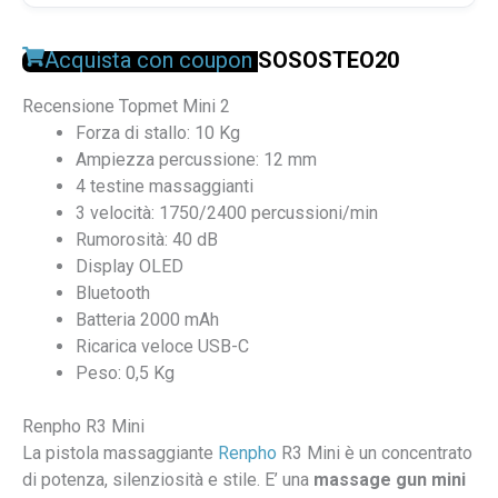
Acquista con coupon
SOSOSTEO20
Recensione Topmet Mini 2
Forza di stallo: 10 Kg
Ampiezza percussione: 12 mm
4 testine massaggianti
3 velocità: 1750/2400 percussioni/min
Rumorosità: 40 dB
Display OLED
Bluetooth
Batteria 2000 mAh
Ricarica veloce USB-C
Peso: 0,5 Kg
Renpho R3 Mini
La pistola massaggiante
Renpho
R3 Mini è un concentrato
di potenza, silenziosità e stile. E’ una
massage gun mini