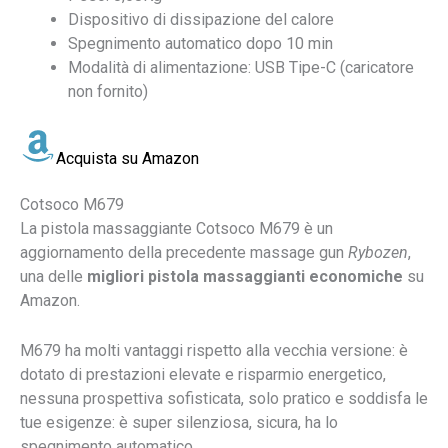
Dispositivo di dissipazione del calore
Spegnimento automatico dopo 10 min
Modalità di alimentazione: USB Tipe-C (caricatore
non fornito)
Acquista su Amazon
Cotsoco M679
La pistola massaggiante Cotsoco M679 è un
aggiornamento della precedente massage gun
Rybozen
,
una delle
migliori
pistola massaggianti economiche
su
Amazon.
M679 ha molti vantaggi rispetto alla vecchia versione: è
dotato di prestazioni elevate e risparmio energetico,
nessuna prospettiva sofisticata, solo pratico e soddisfa le
tue esigenze: è super silenziosa, sicura, ha lo
spegnimento automatico.