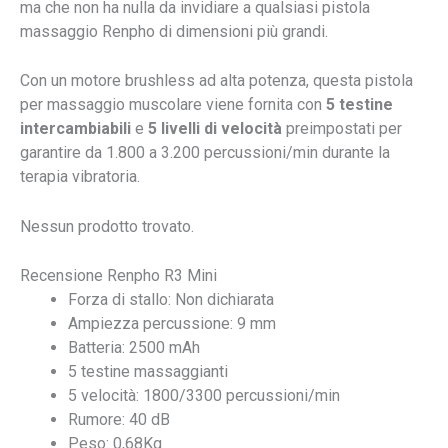
ma che non ha nulla da invidiare a qualsiasi pistola
massaggio Renpho di dimensioni più grandi.
Con un motore brushless ad alta potenza, questa pistola
per massaggio muscolare viene fornita con
5 testine
intercambiabili
e
5 livelli di velocità
preimpostati per
garantire da 1.800 a 3.200 percussioni/min durante la
terapia vibratoria.
Nessun prodotto trovato.
Recensione Renpho R3 Mini
Forza di stallo: Non dichiarata
Ampiezza percussione: 9 mm
Batteria: 2500 mAh
5 testine massaggianti
5 velocità: 1800/3300 percussioni/min
Rumore: 40 dB
Peso: 0,68Kg