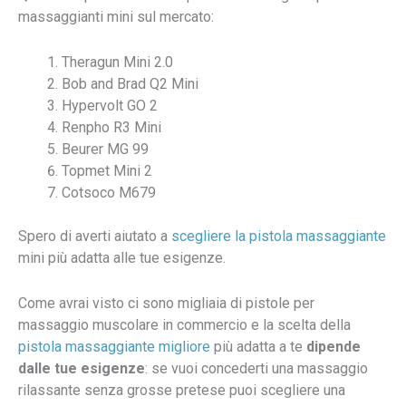
massaggianti mini sul mercato:
Theragun Mini 2.0
Bob and Brad Q2 Mini
Hypervolt GO 2
Renpho R3 Mini
Beurer MG 99
Topmet Mini 2
Cotsoco M679
Spero di averti aiutato a
scegliere la pistola massaggiante
mini più adatta alle tue esigenze.
Come avrai visto ci sono migliaia di pistole per
massaggio muscolare in commercio e la scelta della
pistola massaggiante migliore
più adatta a te
dipende
dalle tue esigenze
: se vuoi concederti una massaggio
rilassante senza grosse pretese puoi scegliere una