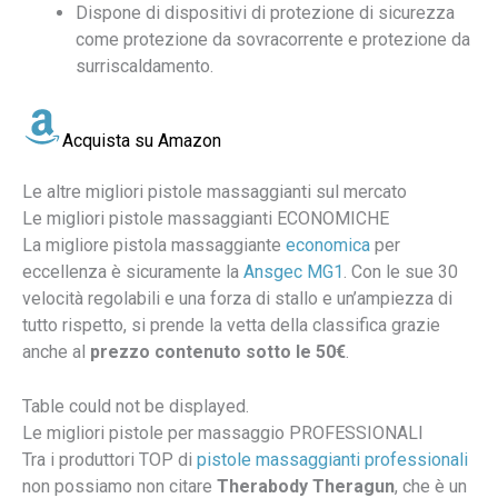
Dispone di dispositivi di protezione di sicurezza
come protezione da sovracorrente e protezione da
surriscaldamento.
Acquista su Amazon
Le altre migliori pistole massaggianti sul mercato
Le migliori pistole massaggianti ECONOMICHE
La migliore pistola massaggiante
economica
per
eccellenza è sicuramente la
Ansgec MG1
. Con le sue 30
velocità regolabili e una forza di stallo e un’ampiezza di
tutto rispetto, si prende la vetta della classifica grazie
anche al
prezzo contenuto sotto le 50€
.
Table could not be displayed.
Le migliori pistole per massaggio PROFESSIONALI
Tra i produttori TOP di
pistole massaggianti professionali
non possiamo non citare
Therabody Theragun
, che è un