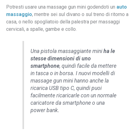
Potresti usare una massage gun mini godendoti un
auto
massaggio
, mentre sei sul divano o sul treno di ritorno a
casa, o nello spogliatoio della palestra per massaggi
cervicali, a spalle, gambe e collo.
Una pistola massaggiante mini
ha le
stesse dimensioni di uno
smartphone
, quindi facile da mettere
in tasca o in borsa. I nuovi modelli di
massage gun mini hanno anche la
ricarica USB tipo C, quindi puoi
facilmente ricaricarle con un normale
caricatore da smartphone o una
power bank
.