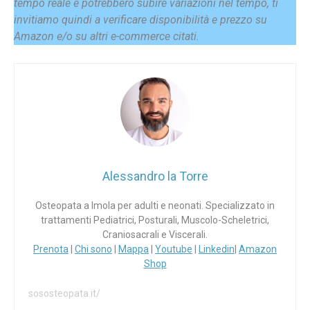
tempo reale e potrebbero subire variazioni nel tempo, ti
invitiamo quindi a verificare disponibilità e prezzo su
Amazon e/o su altri e-commerce citati.
Alessandro la Torre
Osteopata a Imola per adulti e neonati. Specializzato in
trattamenti Pediatrici, Posturali, Muscolo-Scheletrici,
Craniosacrali e Viscerali.
Prenota
|
Chi sono
|
Mappa
|
Youtube
|
Linkedin
|
Amazon
Shop
sososteopata.it/