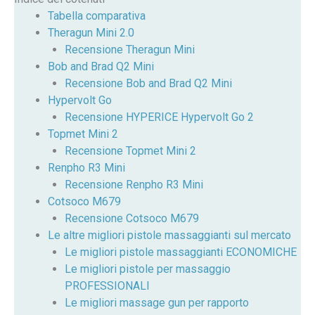
Tabella comparativa
Theragun Mini 2.0
Recensione Theragun Mini
Bob and Brad Q2 Mini
Recensione Bob and Brad Q2 Mini
Hypervolt Go
Recensione HYPERICE Hypervolt Go 2
Topmet Mini 2
Recensione Topmet Mini 2
Renpho R3 Mini
Recensione Renpho R3 Mini
Cotsoco M679
Recensione Cotsoco M679
Le altre migliori pistole massaggianti sul mercato
Le migliori pistole massaggianti ECONOMICHE
Le migliori pistole per massaggio
PROFESSIONALI
Le migliori massage gun per rapporto