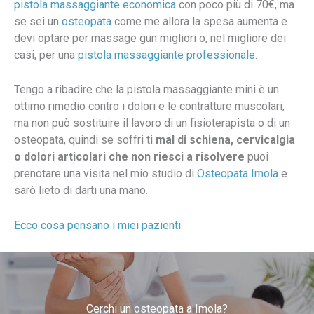
pistola massaggiante economica
con poco più di 70€, ma
se sei un
osteopata
come me allora la spesa aumenta e
devi optare per massage gun migliori o, nel migliore dei
casi, per una
pistola massaggiante professionale
.
Tengo a ribadire che la pistola massaggiante mini è un
ottimo rimedio contro i dolori e le contratture muscolari,
ma non può sostituire il lavoro di un fisioterapista o di un
osteopata, quindi se soffri ti
mal di schiena, cervicalgia
o dolori articolari che non riesci a risolvere
puoi
prenotare una visita nel mio studio di
Osteopata Imola
e
sarò lieto di darti una mano.
Ecco cosa pensano i miei pazienti
.
Cerchi un osteopata a Imola?