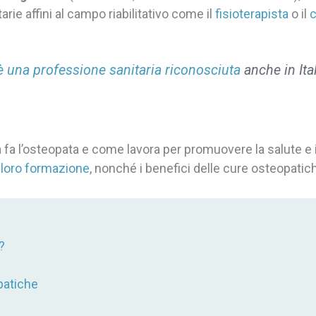
ie affini al campo riabilitativo come il
fisioterapista
o il
c
è una professione sanitaria riconosciuta
anche in Ita
a fa l’osteopata e come lavora per promuovere la salute 
 loro formazione
, nonché i benefici delle cure osteopatic
?
opatiche