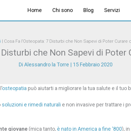
Home
Chi sono
Blog
Servizi
i
|
Cosa Fa l’Osteopata: 7 Disturbi che Non Sapevi di Poter Curare 
 Disturbi che Non Sapevi di Poter 
Di
Alessandro la Torre
|
15 Febbraio 2020
’
osteopatia
può aiutarti a migliorare la tua salute e il tuo
o
soluzioni e rimedi naturali
e non invasive per trattare i pr
nte giovane
(mica tanto,
è nato in America a fine ‘800
), i