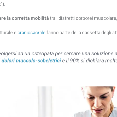
k
“).
nare la corretta mobilità
tra i distretti corporei muscolare
tturale e
craniosacrale
fanno parte della cassetta degli at
volgersi ad un osteopata per cercare una soluzione a
i
dolori muscolo-scheletrici
e il 90% si dichiara mol