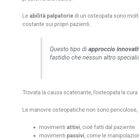
Le
abilità palpatorie
di un
osteopata
sono molto
costante sui propri pazienti.
Questo tipo di
approccio innovat
fastidio che nessun altro specialis
Trovata la causa scatenante, l’osteopata la cura
Le manovre osteopatiche non sono pericolose
movimenti
attivi
, cioè fatti dal paziente
movimenti
passivi
, come le manipolazion