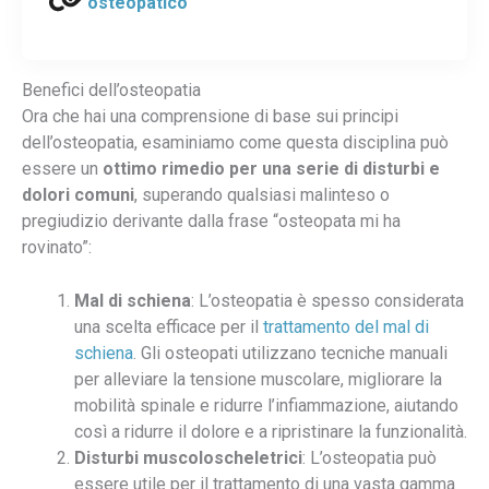
osteopatico
Benefici dell’osteopatia
Ora che hai una comprensione di base sui principi
dell’osteopatia, esaminiamo come questa disciplina può
essere un
ottimo rimedio per una serie di disturbi e
dolori comuni
, superando qualsiasi malinteso o
pregiudizio derivante dalla frase “osteopata mi ha
Dott. la Torre Bot
Assistente AI
rovinato”:
Mal di schiena
: L’osteopatia è spesso considerata
Ciao, Sono l’assistente virtuale del dott. Alessandro la Torre.
una scelta efficace per il
trattamento del mal di
Ti aiuto a navigare il sito e rispondo alle tue domande su
schiena
. Gli osteopati utilizzano tecniche manuali
trattamenti e prenotazioni.
per alleviare la tensione muscolare, migliorare la
mobilità spinale e ridurre l’infiammazione, aiutando
così a ridurre il dolore e a ripristinare la funzionalità.
Disturbi muscoloscheletrici
: L’osteopatia può
essere utile per il trattamento di una vasta gamma