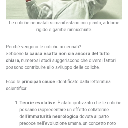
Le coliche neonatali si manifestano con pianto, addome
rigido e gambe rannicchiate.
Perchè vengono le coliche ai neonati?
Sebbene la
causa esatta non sia ancora del tutto
chiara
, numerosi studi suggeriscono che diversi fattori
Dott. la Torre Bot
Assistente AI
possono contribuire allo sviluppo delle coliche.
Ecco le
principali cause
identificate dalla letteratura
Ciao, Sono l’assistente virtuale del dott. Alessandro la Torre.
scientifica:
Ti aiuto a navigare il sito e rispondo alle tue domande su
trattamenti e prenotazioni.
Teorie evolutive
: È stato ipotizzato che le coliche
possano rappresentare un effetto collaterale
dell’
immaturità neurologica
dovuta al parto
precoce nell’evoluzione umana, un concetto noto