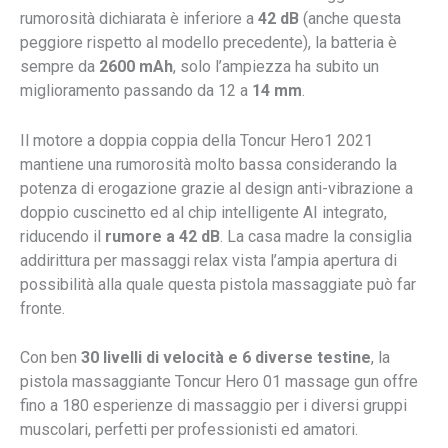
rumorosità dichiarata è inferiore a
42 dB
(anche questa
peggiore rispetto al modello precedente), la batteria è
sempre da
2600 mAh
, solo l’ampiezza ha subito un
miglioramento passando da 12 a
14 mm
.
Il motore a doppia coppia della Toncur Hero1 2021
mantiene una rumorosità molto bassa considerando la
potenza di erogazione grazie al design anti-vibrazione a
doppio cuscinetto ed al chip intelligente AI integrato,
riducendo il
rumore a 42 dB
. La casa madre la consiglia
addirittura per massaggi relax vista l’ampia apertura di
possibilità alla quale questa pistola massaggiate può far
fronte.
Con ben
30 livelli di velocità e 6 diverse testine
, la
pistola massaggiante Toncur Hero 01 massage gun offre
fino a 180 esperienze di massaggio per i diversi gruppi
muscolari, perfetti per professionisti ed amatori.