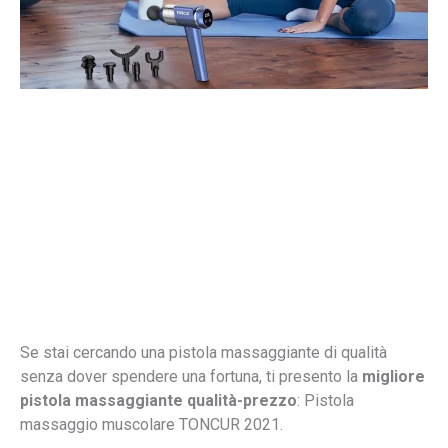
Se stai cercando una pistola massaggiante di qualità
senza dover spendere una fortuna, ti presento la
migliore
pistola massaggiante qualità-prezzo
: Pistola
massaggio muscolare TONCUR 2021.