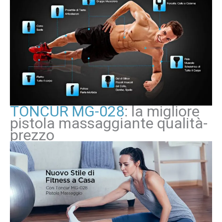
TONCUR MG-028
: la migliore
pistola massaggiante qualità-
prezzo