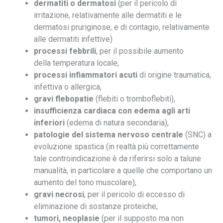
dermatiti o dermatosi
(per il pericolo di
irritazione, relativamente alle dermatiti e le
dermatosi pruriginose, e di contagio, relativamente
alle dermatiti infettive)
processi febbrili
, per il possibile aumento
della temperatura locale,
processi infiammatori acuti
di origine traumatica,
infettiva o allergica,
gravi flebopatie
(flebiti o tromboflebiti),
insufficienza cardiaca con edema agli arti
inferiori
(edema di natura secondaria),
patologie del sistema nervoso centrale
(SNC) a
evoluzione spastica (in realtà più correttamente
tale controindicazione è da riferirsi solo a talune
manualità, in particolare a quelle che comportano un
aumento del tono muscolare),
gravi necrosi
, per il pericolo di eccesso di
eliminazione di sostanze proteiche,
tumori,
neoplasie
(per il supposto ma non