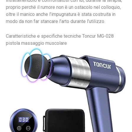
intrattenendolo e confrontatosi con lui, durante la terapia;
proprio perché il rumore non è un ostacolo nel colloquio,
oltre il manico anche l’impugnatura è stata costruita in
modo da non far stancare l’arto durante l’utilizzo.
Caratteristiche e specifiche tecniche Toncur MG-028
pistola massaggio muscolare