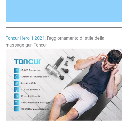
Toncur Hero 1 2021
: l’aggiornamento di stile della
massage gun Toncur