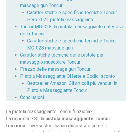
massage gun Toncur
Caratteristiche e specifiche tecniche Toncur
Hero 2021 pistola massaggiante
Toncur MG-028: la pistola massaggiante entry level
della Toncur
Caratteristiche e specifiche tecniche Toncur
MG-028 massage gun
Caratteristiche tecniche delle pistole per
massaggio muscolare Toncur
Prezzo delle massage gun Toncur
Pistola Massaggiante Offerte e Codici sconto
Bestseller Amazon: Gli articoli più venduti in
Pistola Massaggiante Toncur
Conclusioni
La pistola massaggiante Toncur funziona?
La risposta è SI, la
pistola massaggiante Toncur
funziona
. Diversi studi hanno dimostrato come il