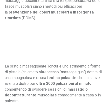
massaggio decontratturante e la terapia percussiva delle
fasce muscolari siano i metodi più efficaci per
la
prevenzione dei dolori muscolari a insorgenza
ritardata
(DOMS).
La pistola massaggiante Toncur è uno strumento a forma
di pistola (chiamato oltreoceano “massage gun”) dotata di
una impugnatura e di una
testina pulsante
che si muove
avanti e dietro per
oltre 3000 pulsazioni al minuto
,
consentendo di svolgere sessioni di
massaggio
decontratturante muscolare
comodamente a casa o in
palestra.